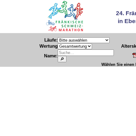
24. Fr
in Ebe
Läufe:
Wertung
Altersk
Name:
Wählen Sie einen L