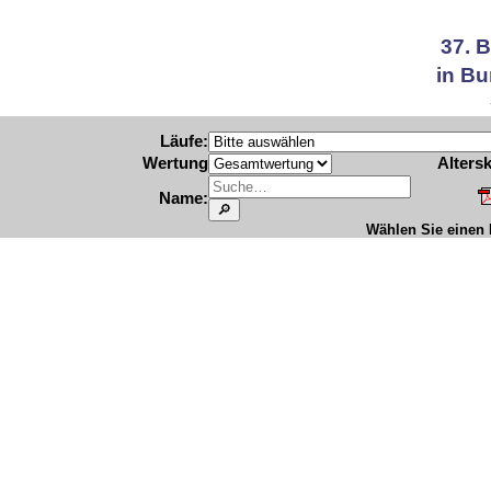
37. 
in Bu
Läufe:
Wertung
Altersk
Name:
Wählen Sie einen L