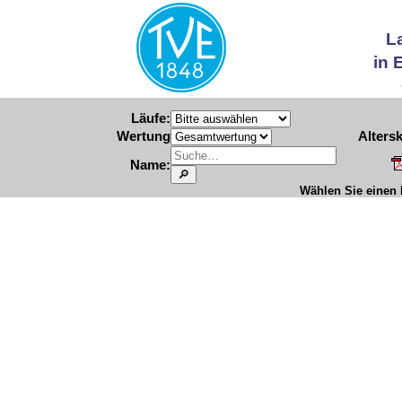
L
in 
Läufe:
Wertung
Altersk
Name:
Wählen Sie einen L