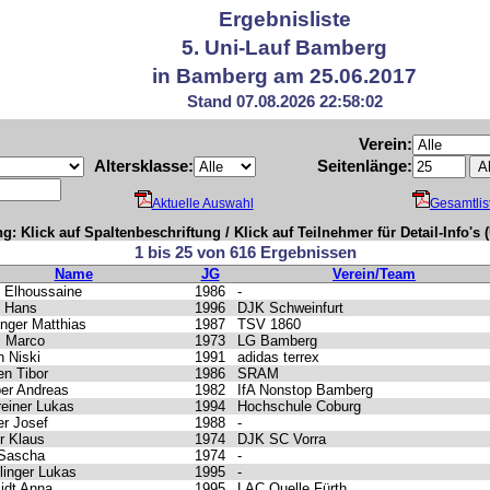
Ergebnisliste
5. Uni-Lauf Bamberg
in Bamberg am 25.06.2017
Stand 07.08.2026 22:58:02
Verein:
Altersklasse:
Seitenlänge:
Aktuelle Auswahl
Gesamtlis
g: Klick auf Spaltenbeschriftung / Klick auf Teilnehmer für Detail-Info's
1 bis 25 von 616 Ergebnissen
Name
JG
Verein/Team
 Elhoussaine
1986
-
l Hans
1996
DJK Schweinfurt
nger Matthias
1987
TSV 1860
 Marco
1973
LG Bamberg
n Niski
1991
adidas terrex
en Tibor
1986
SRAM
er Andreas
1982
IfA Nonstop Bamberg
einer Lukas
1994
Hochschule Coburg
r Josef
1988
-
r Klaus
1974
DJK SC Vorra
 Sascha
1974
-
linger Lukas
1995
-
idt Anna
1995
LAC Quelle Fürth