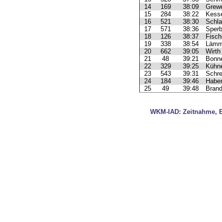
14
169
38:09
Grewe
15
284
38:22
Kesse
16
521
38:30
Schla
17
571
38:36
Sperb
18
126
38:37
Fisch
19
338
38:54
Lämm
20
662
39:05
Wirth
21
48
39:21
Bonne
22
329
39:25
Kühne
23
543
39:31
Schre
24
184
39:46
Haber
25
49
39:48
Brand
WKM-IAD: Zeitnahme, Er