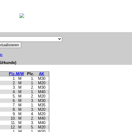
te
 (Urkunde)
Plz.
M/W
Plz.
AK
1.
M
1.
M30
2.
M
1.
M20
3.
M
2.
M30
4.
M
1.
M40
5.
M
2.
M20
6.
M
3.
M30
7.
M
1.
M35
8.
M
3.
M20
9.
M
4.
M20
10.
M
2.
M40
11.
M
3.
M40
12.
M
5.
M20
1.
W
1.
W20