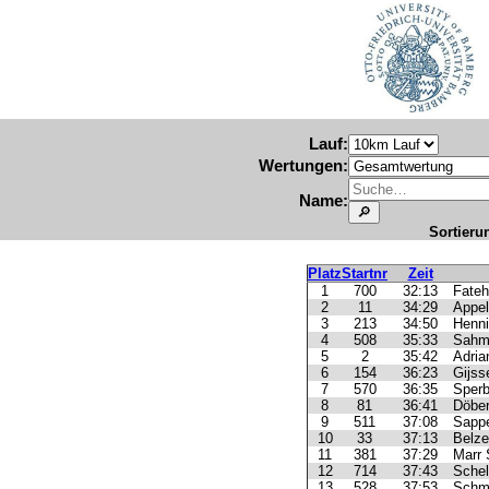
Lauf:
Wertungen:
Name:
Sortierun
Platz
Startnr
Zeit
1
700
32:13
Fateh
2
11
34:29
Appe
3
213
34:50
Henni
4
508
35:33
Sahm
5
2
35:42
Adria
6
154
36:23
Gijss
7
570
36:35
Sperb
8
81
36:41
Döber
9
511
37:08
Sappe
10
33
37:13
Belze
11
381
37:29
Marr
12
714
37:43
Schel
13
528
37:53
Schm