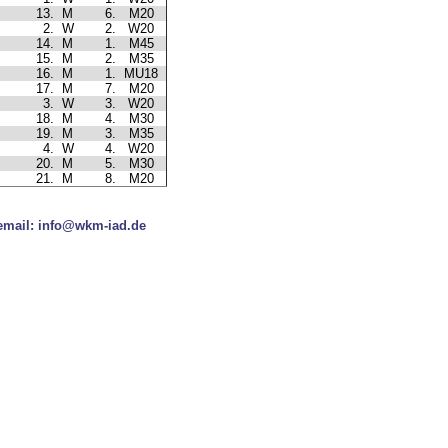
13.
M
6.
M20
2.
W
2.
W20
14.
M
1.
M45
15.
M
2.
M35
16.
M
1.
MU18
17.
M
7.
M20
3.
W
3.
W20
18.
M
4.
M30
19.
M
3.
M35
4.
W
4.
W20
20.
M
5.
M30
21.
M
8.
M20
 email: info@wkm-iad.de