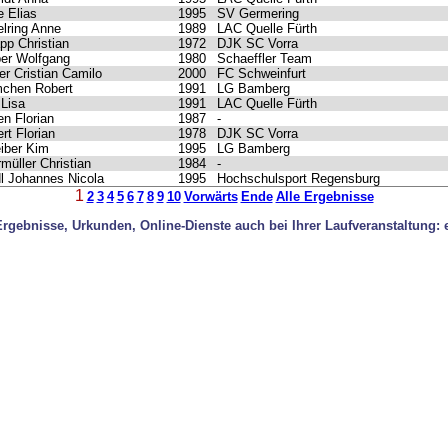
 Elias
1995
SV Germering
lring Anne
1989
LAC Quelle Fürth
pp Christian
1972
DJK SC Vorra
er Wolfgang
1980
Schaeffler Team
er Cristian Camilo
2000
FC Schweinfurt
chen Robert
1991
LG Bamberg
 Lisa
1991
LAC Quelle Fürth
n Florian
1987
-
rt Florian
1978
DJK SC Vorra
iber Kim
1995
LG Bamberg
müller Christian
1984
-
l Johannes Nicola
1995
Hochschulsport Regensburg
1
2
3
4
5
6
7
8
9
10
Vorwärts
Ende
Alle Ergebnisse
gebnisse, Urkunden, Online-Dienste auch bei Ihrer Laufveranstaltung: