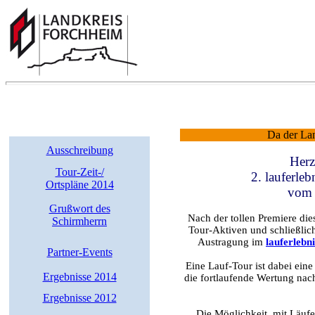
Da der Landk
Ausschreibung
Herz
Tour-Zeit-/
2. lauferle
Ortspläne 2014
vom 
Grußwort des
Nach der tollen Premiere di
Schirmherrn
Tour-Aktiven und schließlic
Austragung im
lauferlebn
Partner-Events
Eine Lauf-Tour ist dabei ein
Ergebnisse 2014
die fortlaufende Wertung nac
Ergebnisse 2012
Die Möglichkeit, mit Läuf