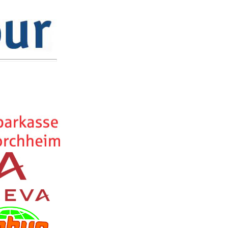
ich zum Fränkische Schweiz-Marathon veranstaltet, wird es zukünftig 