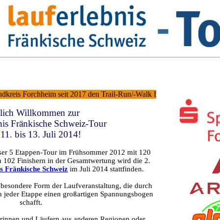
reis Forchheim seit 2017 den Trail-Run/-Walk Frankenweg-Lauf zusätzl
lich Willkommen zur
bnis Fränkische Schweiz-Tour
11. bis 13. Juli 2014!
eser 5 Etappen-Tour im Frühsommer 2012 mit 120
h 102 Finishern in der Gesamtwertung wird die 2.
is Fränkische Schweiz
im Juli 2014 stattfinden.
e besondere Form der Laufveranstaltung, die durch
h jeder Etappe einen großartigen Spannungsbogen
schafft.
erinnen und Läufern aus anderen Regionen oder