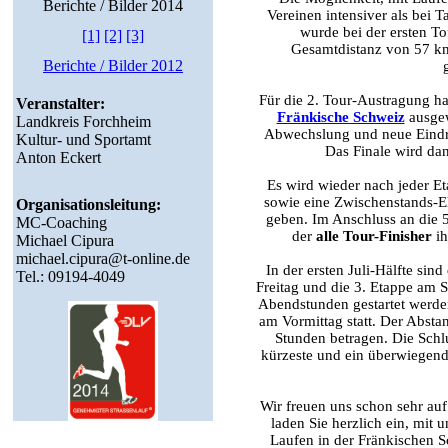
Berichte / Bilder 2014
Vereinen intensiver als bei
wurde bei der ersten T
[1]
[2]
[3]
Gesamtdistanz von 57 km
Berichte / Bilder 2012
Für die 2. Tour-Austragung h
Veranstalter:
Fränkische Schweiz
ausgew
Landkreis Forchheim
Abwechslung und neue Eindr
Kultur- und Sportamt
Das Finale wird dan
Anton Eckert
Es wird wieder nach jeder E
sowie eine Zwischenstands-E
Organisationsleitung:
geben. Im Anschluss an die 5
MC-Coaching
der
alle Tour-Finisher
ih
Michael Cipura
michael.cipura@t-online.de
In der ersten Juli-Hälfte sind
Tel.: 09194-4049
Freitag und die 3. Etappe am 
Abendstunden gestartet werden
am Vormittag statt. Der Abst
Stunden betragen. Die Schl
kürzeste und ein überwiegend
Wir freuen uns schon sehr auf
laden Sie herzlich ein, mit
Laufen in der Fränkischen 