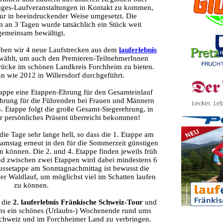
 Tages-Laufveranstaltungen in Kontakt zu kommen,
our in beeindruckender Weise umgesetzt. Die
 an 3 Tagen wurde tatsächlich ein Stück weit
gemeinsam bewältigt.
aben wir 4 neue Laufstrecken aus dem
lauferlebnis
ählt, um auch den Premieren-TeilnehmerInnen
ücke im schönen Landkreis Forchheim zu bieten.
n wie 2012 in Willersdorf durchgeführt.
tappe eine Etappen-Ehrung für den Gesamteinlauf
hrung für die Führenden bei Frauen und Männern
. Etappe folgt die große Gesamt-Siegerehrung, in
r persönliches Präsent überreicht bekommen!
 die Tage sehr lange hell, so dass die 1. Etappe am
Samstag erneut in den für die Sommerzeit günstigen
 können. Die 2. und 4. Etappe finden jeweils früh
and zwischen zwei Etappen wird dabei mindestens 6
ussetappe am Sonntagnachmittag ist bewusst die
er Waldlauf, um möglichst viel im Schatten laufen
zu können.
 die
2. lauferlebnis Fränkische Schweiz-Tour
und
 uns ein schönes (Urlaubs-) Wochenende rund ums
Schweiz und im Forchheimer Land zu verbringen.